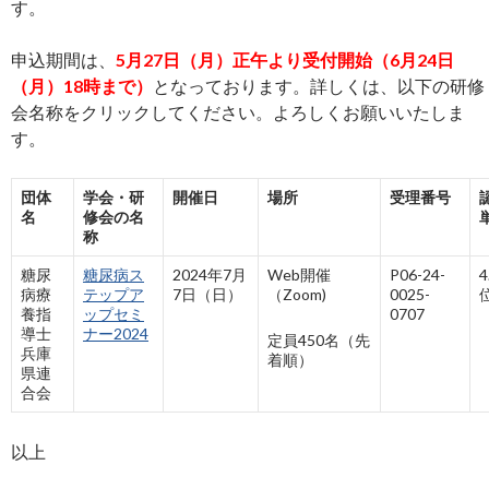
す。
申込期間は、
5月27日（月）正午より受付開始（6月24日
（月）18時まで）
となっております。詳しくは、以下の研修
会名称をクリックしてください。よろしくお願いいたしま
す。
団体
学会・研
開催日
場所
受理番号
名
修会の名
称
糖尿
糖尿病ス
2024年7月
Web開催
P06-24-
病療
テップア
7日（日）
（Zoom)
0025-
養指
ップセミ
0707
導士
ナー2024
定員450名（先
兵庫
着順）
県連
合会
以上