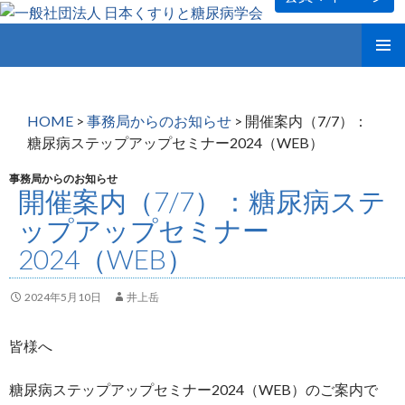
コ
メインメ
ン
ニュー
テ
ン
HOME
>
事務局からのお知らせ
>
開催案内（7/7）：
ツ
糖尿病ステップアップセミナー2024（WEB）
へ
ス
事務局からのお知らせ
開催案内（7/7）：糖尿病ステ
キ
ッ
ップアップセミナー
プ
2024（WEB）
2024年5月10日
井上岳
皆様へ
糖尿病ステップアップセミナー2024（WEB）のご案内で