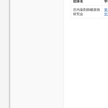
団体名
学
庄内薬剤師糖尿病
第
研究会
究