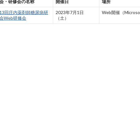
会・研修会の名称
開催日
場所
13回庄内薬剤師糖尿病研
2023年7月1日
Web開催（Microso
会Web研修会
（土）