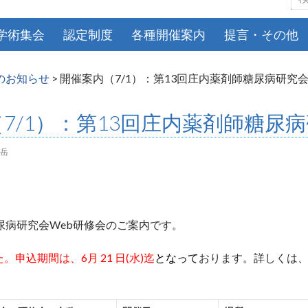
索:
学術集会
認定制度
各種開催案内
提言・その他
のお知らせ
>
開催案内（7/1）：第13回庄内薬剤師糖尿病研究会
7/1）：第13回庄内薬剤師糖尿
岳
尿病研究会Web研修会のご案内です。
申込期間は、6月 21 日(水)迄
となって
おります。詳しくは
。