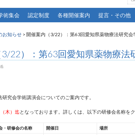
索:
学術集会
認定制度
各種開催案内
提言・その他
のお知らせ
>
開催案内（3/22）：第63回愛知県薬物療法研究
3/22）：第63回愛知県薬物療
岳
療法研究会学術講演会についてのご案内です。
日（木）迄
となっております。詳しくは、以下の研修会名称を
会・研修会の名称
開催日
場所