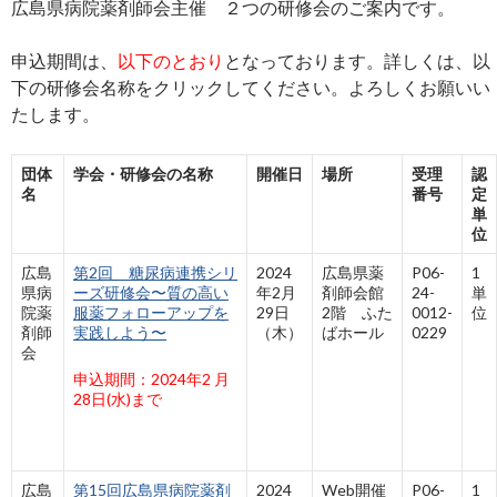
広島県病院薬剤師会主催 ２つの研修会のご案内です。
申込期間は、
以下のとおり
となっております。詳しくは、以
下の研修会名称をクリックしてください。よろしくお願いい
たします。
団体
学会・研修会の名称
開催日
場所
受理
認
名
番号
定
単
位
広島
第2回 糖尿病連携シリ
2024
広島県薬
P06-
1
県病
ーズ研修会〜質の高い
年2月
剤師会館
24-
単
院薬
服薬フォローアップを
29日
2階 ふた
0012-
位
剤師
実践しよう〜
（木）
ばホール
0229
会
申込期間：2024年2 月
28日(水)まで
広島
第15回広島県病院薬剤
2024
Web開催
P06-
1