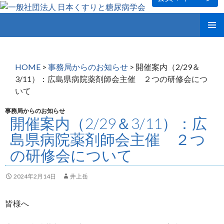
コ
メインメ
ン
ニュー
テ
ン
HOME
>
事務局からのお知らせ
>
開催案内（2/29＆
ツ
3/11）：広島県病院薬剤師会主催 ２つの研修会につ
へ
いて
ス
キ
事務局からのお知らせ
ッ
開催案内（2/29＆3/11）：広
プ
島県病院薬剤師会主催 ２つ
の研修会について
2024年2月14日
井上岳
皆様へ