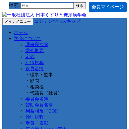
検索:
会員マイページ
コンテンツへスキップ
メインメニュー
ホーム
学会について
理事長挨拶
学会概要
定款
組織規程
役員名簿
・理事・監事
・顧問
・相談役
・代議員（社員）
委員会名簿
賛助会員名簿
利益相反（COI）
倫理規程
受賞・表彰