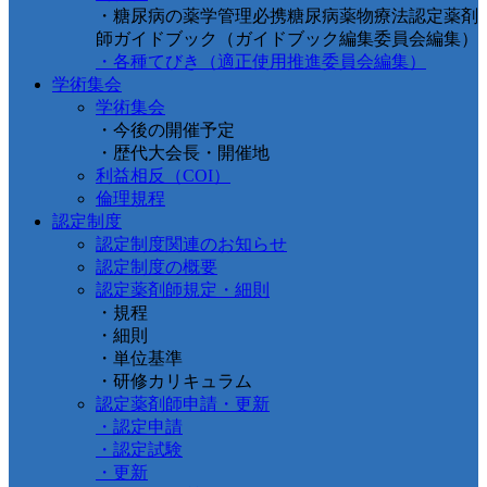
・糖尿病の薬学管理必携糖尿病薬物療法認定薬剤
師ガイドブック（ガイドブック編集委員会編集）
・各種てびき（適正使用推進委員会編集）
学術集会
学術集会
・今後の開催予定
・歴代大会長・開催地
利益相反（COI）
倫理規程
認定制度
認定制度関連のお知らせ
認定制度の概要
認定薬剤師規定・細則
・規程
・細則
・単位基準
・研修カリキュラム
認定薬剤師申請・更新
・認定申請
・認定試験
・更新