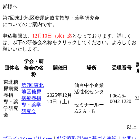
皆様へ
第7回東北地区糖尿病療養指導・薬学研究会
についてのご案内です。
申込期限は、
12月10日（水）迄
となっております。詳しく
は、以下の研修会名称をクリックしてください。よろしくお
願いいたします。
学会・研
団体名
修会の名
開催日
場所
受理番号
称
東北糖
第7回東北
仙台中小企業
尿病療
地区糖尿
活性化センタ
養指
2025年12月
P06-25-
病療養指
ー
2
0042-1220
導・薬
20日（土）
導・薬学
セミナールー
学研究
研究会
厶2 A・B
会
以上
プライバシーポリシー
｜
特定商取引法に基づく表記
｜
お問い