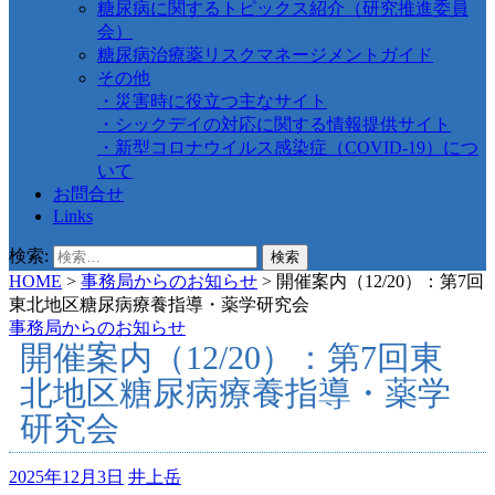
糖尿病に関するトピックス紹介（研究推進委員
会）
糖尿病治療薬リスクマネージメントガイド
その他
・災害時に役立つ主なサイト
・シックデイの対応に関する情報提供サイト
・新型コロナウイルス感染症（COVID-19）につ
いて
お問合せ
Links
検索:
HOME
>
事務局からのお知らせ
>
開催案内（12/20）：第7回
東北地区糖尿病療養指導・薬学研究会
事務局からのお知らせ
開催案内（12/20）：第7回東
北地区糖尿病療養指導・薬学
研究会
2025年12月3日
井上岳