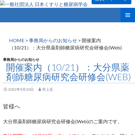
コ
メインメ
ン
ニュー
テ
ン
HOME
>
事務局からのお知らせ
>
開催案内
ツ
（10/21）：大分県薬剤師糖尿病研究会研修会(Web)
へ
ス
事務局からのお知らせ
開催案内（10/21）：大分県薬
キ
ッ
剤師糖尿病研究会研修会(WEB)
プ
2022年9月20日
井上岳
皆様へ
大分県薬剤師糖尿病研究会研修会(Web)のご案内です。