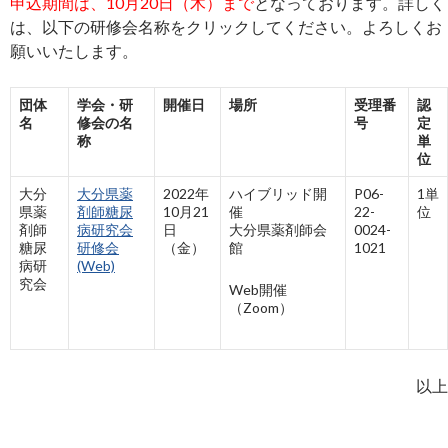
申込期間は、10月20日（木）まで
となっております。詳しく
は、以下の研修会名称をクリックしてください。よろしくお
願いいたします。
団体
学会・研
開催日
場所
受理番
認
名
修会の名
号
定
称
単
位
大分
大分県薬
2022年
ハイブリッド開
P06-
1単
県薬
剤師糖尿
10月21
催
22-
位
剤師
病研究会
日
大分県薬剤師会
0024-
糖尿
研修会
（金）
館
1021
病研
(Web)
究会
Web開催
（Zoom）
以上