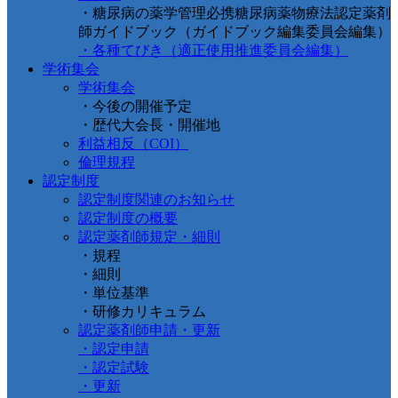
・糖尿病の薬学管理必携糖尿病薬物療法認定薬剤
師ガイドブック（ガイドブック編集委員会編集）
・各種てびき（適正使用推進委員会編集）
学術集会
学術集会
・今後の開催予定
・歴代大会長・開催地
利益相反（COI）
倫理規程
認定制度
認定制度関連のお知らせ
認定制度の概要
認定薬剤師規定・細則
・規程
・細則
・単位基準
・研修カリキュラム
認定薬剤師申請・更新
・認定申請
・認定試験
・更新