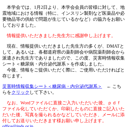
本学会では、1月2日より、本学会会員の皆様に対して、地
震地域における情報（特に、インスリン製剤など医薬品や必
要物品等の供給で問題が生じているかなど）の協力をお願い
しておりました。
情報提供いただきました先生方に感謝申し上げます。
現在、情報提供いただきました先生方の多くが、DMATと
して、あるいは、各都道府県の薬剤師会や病院薬剤師会から
派遣され先生方でありましたので、この度、災害時情報収集
シート＜糖尿病・内分泌代謝系＞を作成しました。
今後、情報をご提供いただく際に、ご使用いただければと
存じます。
災害時情報収集シート＜糖尿病・内分泌代謝系＞
← こち
らを
クリック
して下さい。
なお、Wordファイルに直接ご入力いただいた後、ｐｄｆ
ファイル化していただくか、印刷したものに直接ご記入いた
だいた後、写真を撮られるかなどしていただき、メールに添
付してお送りいただきます様お願い申し上げます。
office@jpds.or.jp