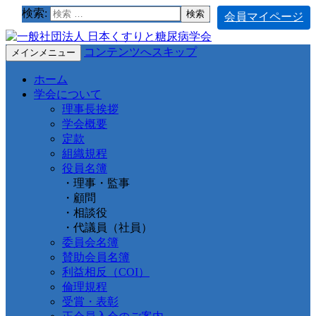
検索:
会員マイページ
コンテンツへスキップ
メインメニュー
ホーム
学会について
理事長挨拶
学会概要
定款
組織規程
役員名簿
・理事・監事
・顧問
・相談役
・代議員（社員）
委員会名簿
賛助会員名簿
利益相反（COI）
倫理規程
受賞・表彰