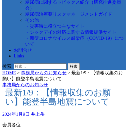
糖尿病に関するトピックス紹介（研究推進委員
会）
糖尿病治療薬リスクマネージメントガイド
その他
・災害時に役立つ主なサイト
・シックデイの対応に関する情報提供サイト
・新型コロナウイルス感染症（COVID-19）につ
いて
お問合せ
Links
検索:
HOME
>
事務局からのお知らせ
>
最新1/9：【情報収集のお
願い】能登半島地震について
事務局からのお知らせ
最新1/9：【情報収集のお願
い】能登半島地震について
2024年1月9日
井上岳
会員各位