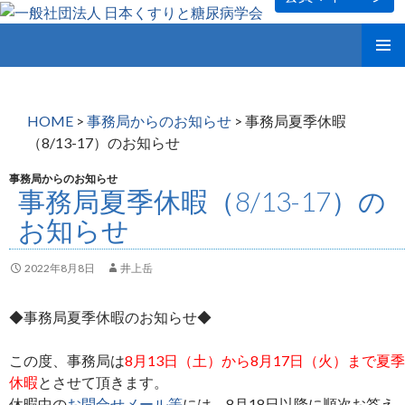
コ
メインメ
ン
ニュー
テ
ン
HOME
>
事務局からのお知らせ
>
事務局夏季休暇
ツ
（8/13-17）のお知らせ
へ
ス
事務局からのお知らせ
事務局夏季休暇（8/13-17）の
キ
ッ
お知らせ
プ
2022年8月8日
井上岳
◆事務局夏季休暇のお知らせ◆
この度、事務局は
8月13日（土）から8月17日（火）まで夏季
休暇
とさせて頂きます。
休暇中の
お問合せメール等
には、8月18日以降に順次お答え