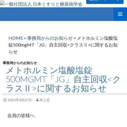
コ
メインメ
ン
ニュー
テ
ン
HOME
>
事務局からのお知らせ
>
メトホルミン塩酸塩
ツ
錠500mgMT「JG」自主回収<クラスⅡ>に関するお知
へ
らせ
ス
キ
事務局からのお知らせ
ッ
メトホルミン塩酸塩錠
プ
500MGMT「JG」自主回収<ク
ラスⅡ>に関するお知らせ
2021年4月27日
井上岳
会員の皆様へ