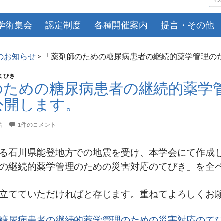
索:
学術集会
認定制度
各種開催案内
提言・その他
のお知らせ
>
「薬剤師のための糖尿病患者の継続的薬学管理の
てびき
のための糖尿病患者の継続的薬学
公開します。
岳
1件のコメント
る石川県能登地方での地震を受け、
本学会にて作成
の継続的薬学管理のための災害対応のてびき」を全
立てていただければと存じます。重ねてよろしくお
糖尿病患者の継続的薬学管理のための災害対応のて