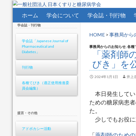
コンテンツへスキップ
ホーム
学会について
学会誌・刊行物
学会誌・刊行物
HOME
>
事務局から
学会誌「Japanese Journal of
Pharmaceutical and
事務局からのお知らせ
,
各種
「薬剤師
Diabetes」
びき」を
刊行物
2024年1月1日
井上
各種てびき（適正使用推進委
員会編集）
本日発生してい
ための糖尿病患者
た。
提言・その他
少しでもお役に
アドボカシー活動
「
薬剤師のための