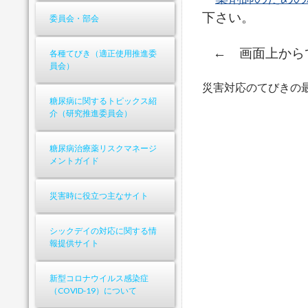
下さい。
委員会・部会
← 画面上から
各種てびき（適正使用推進委
員会）
災害対応のてびきの
糖尿病に関するトピックス紹
介（研究推進委員会）
糖尿病治療薬リスクマネージ
メントガイド
災害時に役立つ主なサイト
シックデイの対応に関する情
報提供サイト
新型コロナウイルス感染症
（COVID-19）について