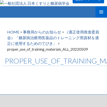
コ
メインメ
ン
ニュー
テ
ン
HOME
>
事務局からのお知らせ
>
（適正使用推進委員
ツ
会）「糖尿病治療用医薬品のトレーニング用資材を適
へ
正に使用するためのてびき」
>
ス
proper_use_of_training_materials_ALL_20220509
キ
ッ
PROPER_USE_OF_TRAINING_MA
プ