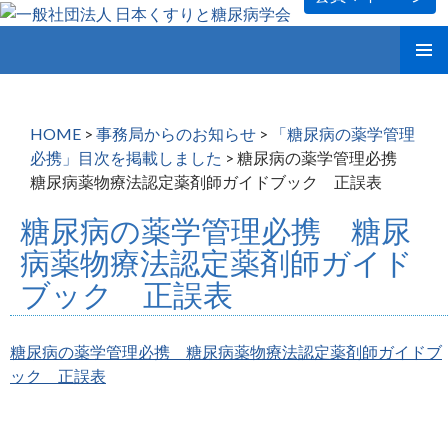
コ
メインメ
ン
ニュー
テ
ン
HOME
>
事務局からのお知らせ
>
「糖尿病の薬学管理
ツ
必携」目次を掲載しました
>
糖尿病の薬学管理必携
へ
糖尿病薬物療法認定薬剤師ガイドブック 正誤表
ス
キ
糖尿病の薬学管理必携 糖尿
ッ
病薬物療法認定薬剤師ガイド
プ
ブック 正誤表
糖尿病の薬学管理必携 糖尿病薬物療法認定薬剤師ガイドブ
ック 正誤表