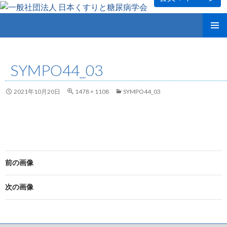
コ
メインメ
ン
ニュー
テ
SYMPO44_03
ン
ツ
へ
2021年10月20日
1478 × 1108
SYMPO44_03
ス
キ
ッ
プ
前の画像
次の画像