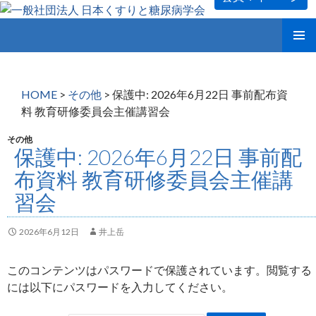
コ
メインメ
ン
ニュー
テ
ン
HOME
>
その他
>
保護中: 2026年6月22日 事前配布資
ツ
料 教育研修委員会主催講習会
へ
ス
その他
保護中: 2026年6月22日 事前配
キ
ッ
布資料 教育研修委員会主催講
プ
習会
2026年6月12日
井上岳
このコンテンツはパスワードで保護されています。閲覧する
には以下にパスワードを入力してください。