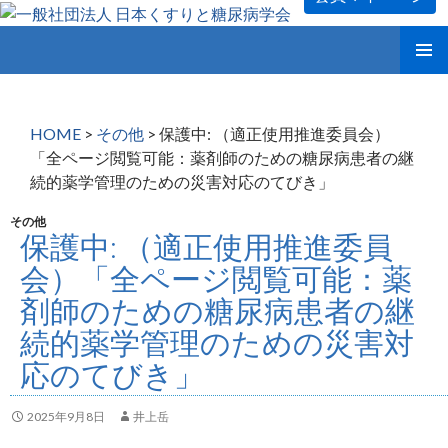
コ
メインメ
ン
ニュー
テ
ン
HOME
>
その他
>
保護中: （適正使用推進委員会）
ツ
「全ページ閲覧可能：薬剤師のための糖尿病患者の継
へ
続的薬学管理のための災害対応のてびき」
ス
キ
その他
ッ
保護中: （適正使用推進委員
プ
会）「全ページ閲覧可能：薬
剤師のための糖尿病患者の継
続的薬学管理のための災害対
応のてびき」
2025年9月8日
井上岳