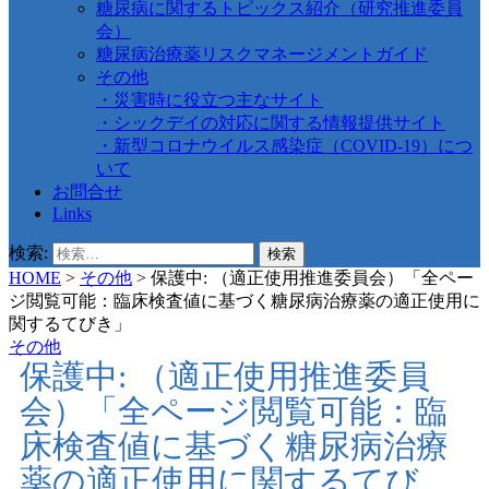
糖尿病に関するトピックス紹介（研究推進委員
会）
糖尿病治療薬リスクマネージメントガイド
その他
・災害時に役立つ主なサイト
・シックデイの対応に関する情報提供サイト
・新型コロナウイルス感染症（COVID-19）につ
いて
お問合せ
Links
検索:
HOME
>
その他
>
保護中: （適正使用推進委員会）「全ペー
ジ閲覧可能：臨床検査値に基づく糖尿病治療薬の適正使用に
関するてびき」
その他
保護中: （適正使用推進委員
会）「全ページ閲覧可能：臨
床検査値に基づく糖尿病治療
薬の適正使用に関するてび