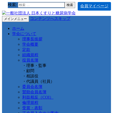
検索:
会員マイページ
コンテンツへスキップ
メインメニュー
ホーム
学会について
理事長挨拶
学会概要
定款
組織規程
役員名簿
・理事・監事
・顧問
・相談役
・代議員（社員）
委員会名簿
賛助会員名簿
利益相反（COI）
倫理規程
受賞・表彰