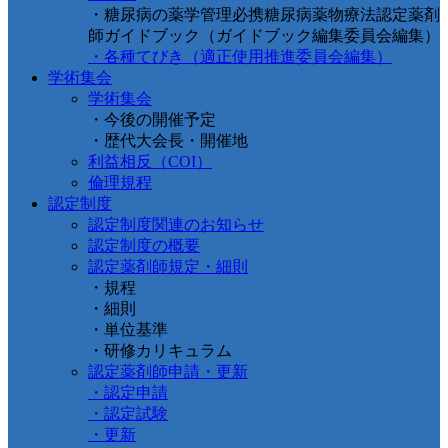
・糖尿病の薬学管理必携糖尿病薬物療法認定薬剤
師ガイドブック（ガイドブック編集委員会編集）
・各種てびき（適正使用推進委員会編集）
学術集会
学術集会
・今後の開催予定
・歴代大会長・開催地
利益相反（COI）
倫理規程
認定制度
認定制度関連のお知らせ
認定制度の概要
認定薬剤師規定・細則
・規程
・細則
・単位基準
・研修カリキュラム
認定薬剤師申請・更新
・認定申請
・認定試験
・更新