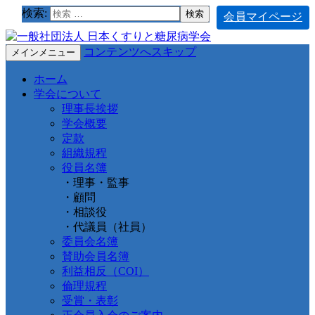
検索:
会員マイページ
コンテンツへスキップ
メインメニュー
ホーム
学会について
理事長挨拶
学会概要
定款
組織規程
役員名簿
・理事・監事
・顧問
・相談役
・代議員（社員）
委員会名簿
賛助会員名簿
利益相反（COI）
倫理規程
受賞・表彰