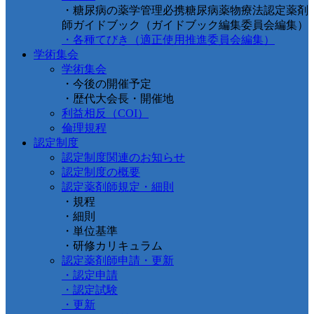
・糖尿病の薬学管理必携糖尿病薬物療法認定薬剤
師ガイドブック（ガイドブック編集委員会編集）
・各種てびき（適正使用推進委員会編集）
学術集会
学術集会
・今後の開催予定
・歴代大会長・開催地
利益相反（COI）
倫理規程
認定制度
認定制度関連のお知らせ
認定制度の概要
認定薬剤師規定・細則
・規程
・細則
・単位基準
・研修カリキュラム
認定薬剤師申請・更新
・認定申請
・認定試験
・更新