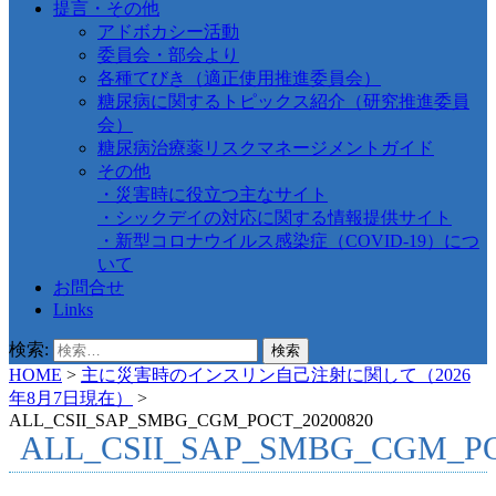
提言・その他
アドボカシー活動
委員会・部会より
各種てびき（適正使用推進委員会）
糖尿病に関するトピックス紹介（研究推進委員
会）
糖尿病治療薬リスクマネージメントガイド
その他
・災害時に役立つ主なサイト
・シックデイの対応に関する情報提供サイト
・新型コロナウイルス感染症（COVID-19）につ
いて
お問合せ
Links
検索:
HOME
>
主に災害時のインスリン自己注射に関して（2026
年8月7日現在）
>
ALL_CSII_SAP_SMBG_CGM_POCT_20200820
ALL_CSII_SAP_SMBG_CGM_PO