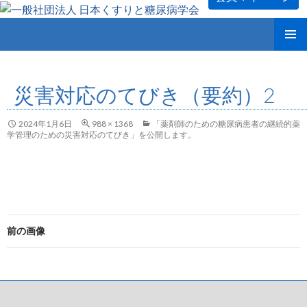
コ
メインメ
ン
ニュー
テ
災害対応のてびき（要約）2
ン
ツ
へ
2024年1月6日
988 × 1368
「薬剤師のための糖尿病患者の継続的薬
ス
学管理のための災害対応のてびき」を公開します。
キ
ッ
プ
前の画像