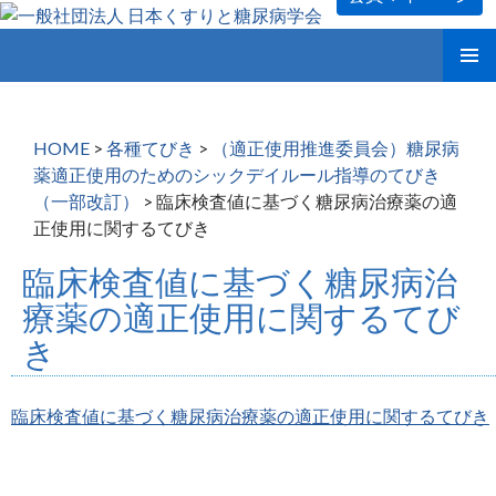
コ
メインメ
ン
ニュー
テ
ン
HOME
>
各種てびき
>
（適正使用推進委員会）糖尿病
ツ
薬適正使用のためのシックデイルール指導のてびき
へ
（一部改訂）
>
臨床検査値に基づく糖尿病治療薬の適
ス
正使用に関するてびき
キ
ッ
臨床検査値に基づく糖尿病治
プ
療薬の適正使用に関するてび
き
臨床検査値に基づく糖尿病治療薬の適正使用に関するてびき