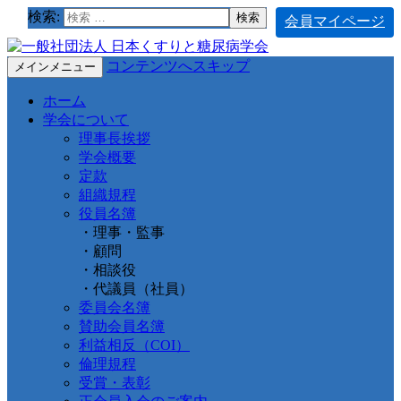
検索:
会員マイページ
コンテンツへスキップ
メインメニュー
ホーム
学会について
理事長挨拶
学会概要
定款
組織規程
役員名簿
・理事・監事
・顧問
・相談役
・代議員（社員）
委員会名簿
賛助会員名簿
利益相反（COI）
倫理規程
受賞・表彰