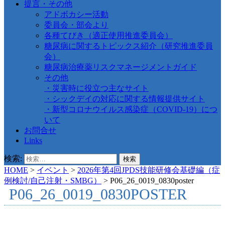
提言・その他
アドボカシー活動
委員会・部会より
各種てびき（適正使用推進委員会）
糖尿病に関するトピックス紹介（研究推進委員
会）
糖尿病治療薬リスクマネージメントガイド
その他
・災害時に役立つ主なサイト
・シックデイの対応に関する情報提供サイト
・新型コロナウイルス感染症（COVID-19）につ
いて
お問合せ
Links
検索:
HOME
>
イベント
>
2026年第4回JPDS技能研修会基礎編（症
例検討/自己注射・SMBG）
>
P06_26_0019_0830poster
P06_26_0019_0830POSTER