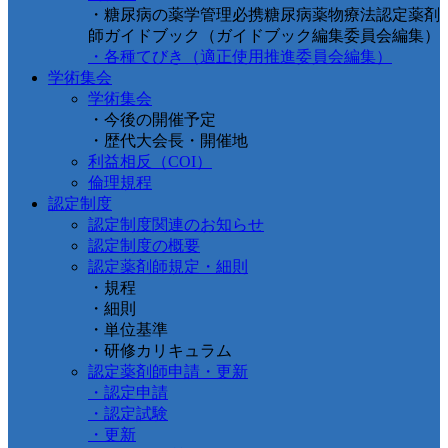
・糖尿病の薬学管理必携糖尿病薬物療法認定薬剤
師ガイドブック（ガイドブック編集委員会編集）
・各種てびき（適正使用推進委員会編集）
学術集会
学術集会
・今後の開催予定
・歴代大会長・開催地
利益相反（COI）
倫理規程
認定制度
認定制度関連のお知らせ
認定制度の概要
認定薬剤師規定・細則
・規程
・細則
・単位基準
・研修カリキュラム
認定薬剤師申請・更新
・認定申請
・認定試験
・更新