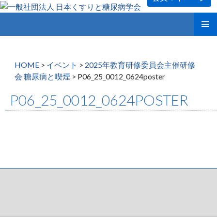
コ
メインメ
ン
ニュー
テ
ン
HOME
>
イベント
>
2025年教育研修委員会主催研修
ツ
会 糖尿病と喫煙
>
P06_25_0012_0624poster
へ
ス
P06_25_0012_0624POSTER
キ
ッ
プ