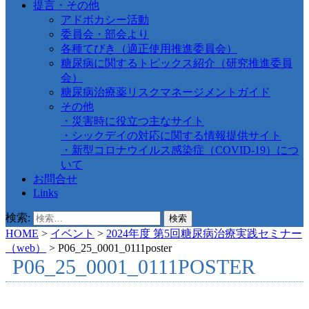
提言・その他
アドボカシー活動
委員会・部会より
各種てびき（適正使用推進委員会）
糖尿病に関するトピックス紹介（研究推進委員
会）
糖尿病治療薬リスクマネージメントガイド
その他
・災害時に役立つ主なサイト
・シックデイの対応に関する情報提供サイト
・新型コロナウイルス感染症（COVID-19）につ
いて
お問合せ
Links
検索:
HOME
>
イベント
>
2024年度 第5回糖尿病治療実践セミナー
（web）
>
P06_25_0001_0111poster
P06_25_0001_0111POSTER