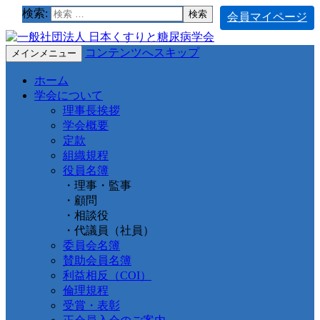
検索:
会員マイページ
コンテンツへスキップ
メインメニュー
ホーム
学会について
理事長挨拶
学会概要
定款
組織規程
役員名簿
・理事・監事
・顧問
・相談役
・代議員（社員）
委員会名簿
賛助会員名簿
利益相反（COI）
倫理規程
受賞・表彰