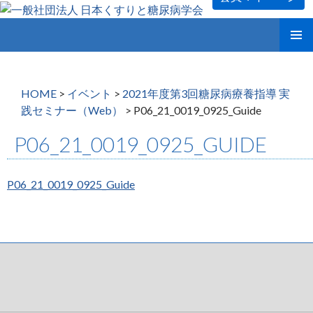
コ
メインメ
ン
ニュー
テ
ン
HOME
>
イベント
>
2021年度第3回糖尿病療養指導 実
ツ
践セミナー（Web）
>
P06_21_0019_0925_Guide
へ
ス
P06_21_0019_0925_GUIDE
キ
ッ
プ
P06_21_0019_0925_Guide