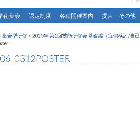
索:
学術集会
認定制度
各種開催案内
提言・その他
＜集合型研修＞2023年 第1回技能研修会 基礎編（症例検討/自
ster
006_0312POSTER