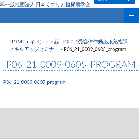
コ
メインメ
ン
ニュー
テ
ン
HOME
>
イベント
>
経口GLP-1受容体作動薬服薬指導
ツ
スキルアップセミナー
>
P06_21_0009_0605_program
へ
ス
P06_21_0009_0605_PROGRAM
キ
ッ
プ
P06_21_0009_0605_program