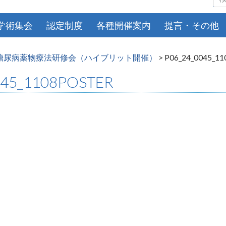
索:
学術集会
認定制度
各種開催案内
提言・その他
糖尿病薬物療法研修会（ハイブリット開催）
>
P06_24_0045_11
045_1108POSTER