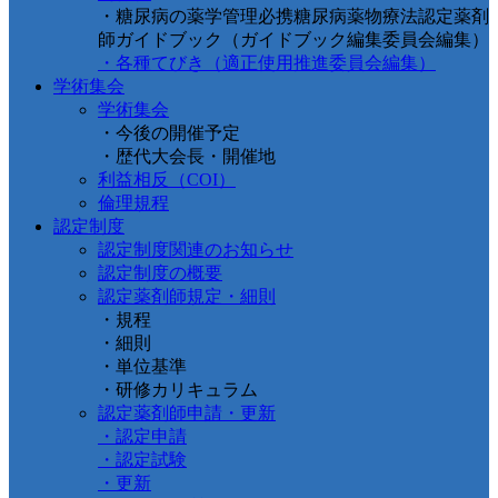
・糖尿病の薬学管理必携糖尿病薬物療法認定薬剤
師ガイドブック（ガイドブック編集委員会編集）
・各種てびき（適正使用推進委員会編集）
学術集会
学術集会
・今後の開催予定
・歴代大会長・開催地
利益相反（COI）
倫理規程
認定制度
認定制度関連のお知らせ
認定制度の概要
認定薬剤師規定・細則
・規程
・細則
・単位基準
・研修カリキュラム
認定薬剤師申請・更新
・認定申請
・認定試験
・更新