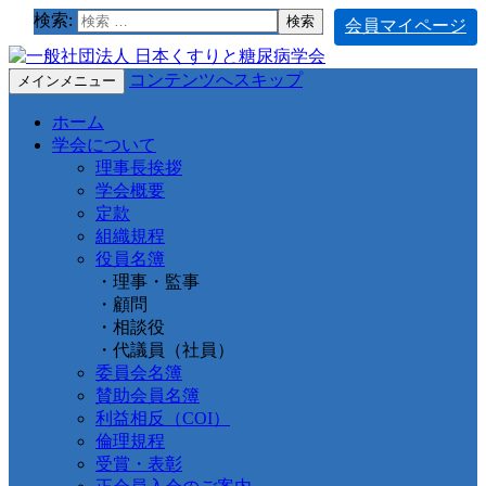
検索:
会員マイページ
コンテンツへスキップ
メインメニュー
ホーム
学会について
理事長挨拶
学会概要
定款
組織規程
役員名簿
・理事・監事
・顧問
・相談役
・代議員（社員）
委員会名簿
賛助会員名簿
利益相反（COI）
倫理規程
受賞・表彰