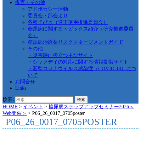
提言・その他
アドボカシー活動
委員会・部会より
各種てびき（適正使用推進委員会）
糖尿病に関するトピックス紹介（研究推進委員
会）
糖尿病治療薬リスクマネージメントガイド
その他
・災害時に役立つ主なサイト
・シックデイの対応に関する情報提供サイト
・新型コロナウイルス感染症（COVID-19）につ
いて
お問合せ
Links
検索:
HOME
>
イベント
>
糖尿病ステップアップセミナー2026＜
Web開催＞
>
P06_26_0017_0705poster
P06_26_0017_0705POSTER