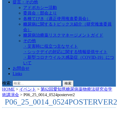
提言・その他
アドボカシー活動
委員会・部会より
各種てびき（適正使用推進委員会）
糖尿病に関するトピックス紹介（研究推進委員
会）
糖尿病治療薬リスクマネージメントガイド
その他
・災害時に役立つ主なサイト
・シックデイの対応に関する情報提供サイト
・新型コロナウイルス感染症（COVID-19）につ
いて
お問合せ
Links
検索:
HOME
>
イベント
>
第62回愛知県糖尿病薬物療法研究会学
術講演会
>
P06_25_0014_0524posterver2
P06_25_0014_0524POSTERVER2