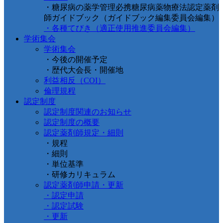
・糖尿病の薬学管理必携糖尿病薬物療法認定薬剤
師ガイドブック（ガイドブック編集委員会編集）
・各種てびき（適正使用推進委員会編集）
学術集会
学術集会
・今後の開催予定
・歴代大会長・開催地
利益相反（COI）
倫理規程
認定制度
認定制度関連のお知らせ
認定制度の概要
認定薬剤師規定・細則
・規程
・細則
・単位基準
・研修カリキュラム
認定薬剤師申請・更新
・認定申請
・認定試験
・更新