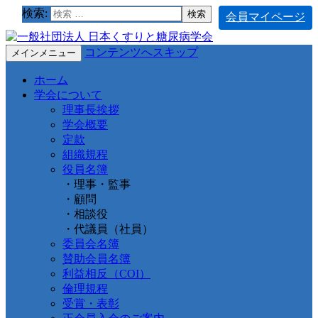
検索:
会員マイページ
コンテンツへスキップ
メインメニュー
ホーム
学会について
理事長挨拶
学会概要
定款
組織規程
役員名簿
・理事・監事
・顧問
・相談役
・代議員（社員）
委員会名簿
賛助会員名簿
利益相反（COI）
倫理規程
受賞・表彰