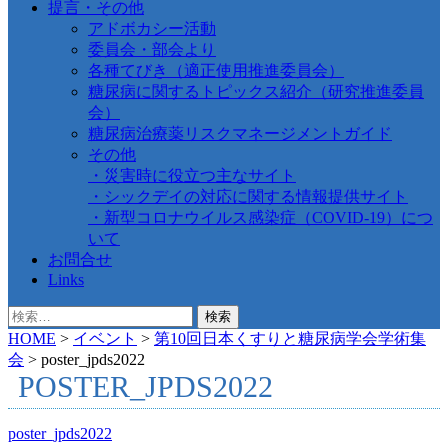
提言・その他
アドボカシー活動
委員会・部会より
各種てびき（適正使用推進委員会）
糖尿病に関するトピックス紹介（研究推進委員
会）
糖尿病治療薬リスクマネージメントガイド
その他
・災害時に役立つ主なサイト
・シックデイの対応に関する情報提供サイト
・新型コロナウイルス感染症（COVID-19）につ
いて
お問合せ
Links
検
索:
HOME
>
イベント
>
第10回日本くすりと糖尿病学会学術集
会
>
poster_jpds2022
POSTER_JPDS2022
poster_jpds2022