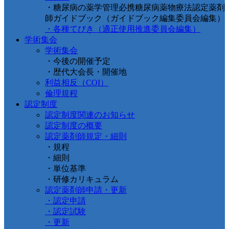
・糖尿病の薬学管理必携糖尿病薬物療法認定薬剤
師ガイドブック（ガイドブック編集委員会編集）
・各種てびき（適正使用推進委員会編集）
学術集会
学術集会
・今後の開催予定
・歴代大会長・開催地
利益相反（COI）
倫理規程
認定制度
認定制度関連のお知らせ
認定制度の概要
認定薬剤師規定・細則
・規程
・細則
・単位基準
・研修カリキュラム
認定薬剤師申請・更新
・認定申請
・認定試験
・更新