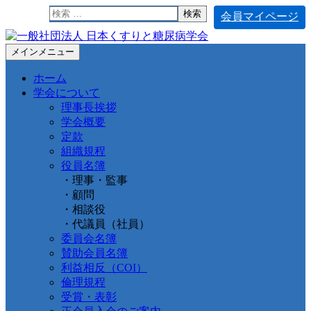
検
会員マイページ
索:
コ
メインメニュー
ン
ホーム
テ
学会について
ン
理事長挨拶
ツ
学会概要
へ
定款
ス
組織規程
キ
役員名簿
ッ
・理事・監事
プ
・顧問
・相談役
・代議員（社員）
委員会名簿
賛助会員名簿
利益相反（COI）
倫理規程
受賞・表彰