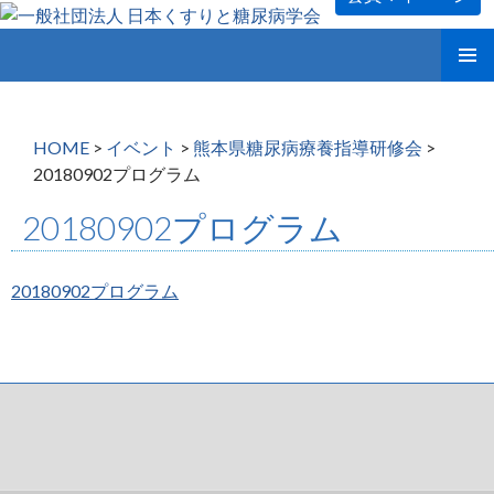
コ
メインメ
ン
ニュー
テ
ン
HOME
>
イベント
>
熊本県糖尿病療養指導研修会
>
ツ
20180902プログラム
へ
ス
20180902プログラム
キ
ッ
プ
20180902プログラム