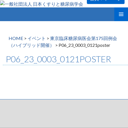
コ
メインメ
ン
ニュー
テ
ン
HOME
>
イベント
>
東京臨床糖尿病医会第175回例会
ツ
（ハイブリッド開催）
>
P06_23_0003_0121poster
へ
ス
P06_23_0003_0121POSTER
キ
ッ
プ