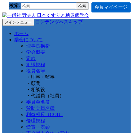
検索:
会員マイページ
コンテンツへスキップ
メインメニュー
ホーム
学会について
理事長挨拶
学会概要
定款
組織規程
役員名簿
・理事・監事
・顧問
・相談役
・代議員（社員）
委員会名簿
賛助会員名簿
利益相反（COI）
倫理規程
受賞・表彰