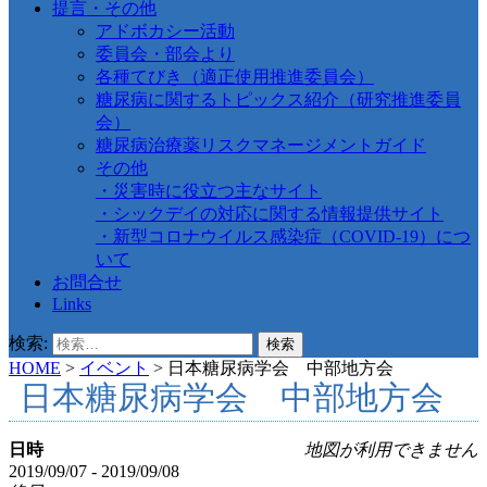
提言・その他
アドボカシー活動
委員会・部会より
各種てびき（適正使用推進委員会）
糖尿病に関するトピックス紹介（研究推進委員
会）
糖尿病治療薬リスクマネージメントガイド
その他
・災害時に役立つ主なサイト
・シックデイの対応に関する情報提供サイト
・新型コロナウイルス感染症（COVID-19）につ
いて
お問合せ
Links
検索:
HOME
>
イベント
>
日本糖尿病学会 中部地方会
日本糖尿病学会 中部地方会
日時
地図が利用できません
2019/09/07 - 2019/09/08