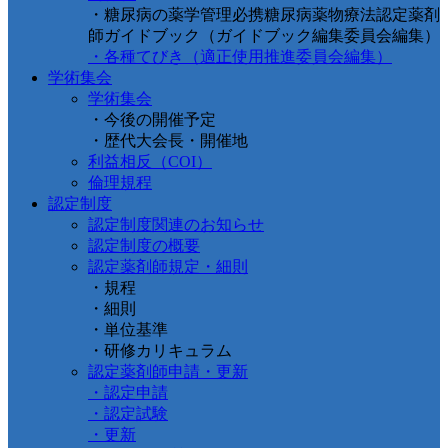
・糖尿病の薬学管理必携糖尿病薬物療法認定薬剤
師ガイドブック（ガイドブック編集委員会編集）
・各種てびき（適正使用推進委員会編集）
学術集会
学術集会
・今後の開催予定
・歴代大会長・開催地
利益相反（COI）
倫理規程
認定制度
認定制度関連のお知らせ
認定制度の概要
認定薬剤師規定・細則
・規程
・細則
・単位基準
・研修カリキュラム
認定薬剤師申請・更新
・認定申請
・認定試験
・更新