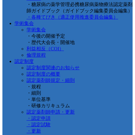
・糖尿病の薬学管理必携糖尿病薬物療法認定薬剤
師ガイドブック（ガイドブック編集委員会編集）
・各種てびき（適正使用推進委員会編集）
学術集会
学術集会
・今後の開催予定
・歴代大会長・開催地
利益相反（COI）
倫理規程
認定制度
認定制度関連のお知らせ
認定制度の概要
認定薬剤師規定・細則
・規程
・細則
・単位基準
・研修カリキュラム
認定薬剤師申請・更新
・認定申請
・認定試験
・更新