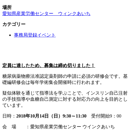
場所
愛知県産業労働センター ウィンクあいち
カテゴリー
事務局登録イベント
定員に達したため、募集は締め切りました！
糖尿病薬物療法准認定薬剤師の申請に必須の研修会です。基
礎編研修会は毎年学術集会開催時に行われます。
疑似体験を通じて指導法を学ぶことで、インスリン自己注射
の手技指導や血糖自己測定に対する対応力の向上を目的とし
ています。
日時：
2018
年10月
14
日（日）9
:30
～11
:30
受付開始9：00
会 場 ：愛知県産業労働センター ウインクあいち