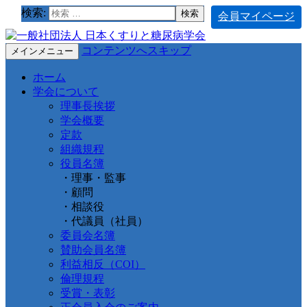
検索:
会員マイページ
コンテンツへスキップ
メインメニュー
ホーム
学会について
理事長挨拶
学会概要
定款
組織規程
役員名簿
・理事・監事
・顧問
・相談役
・代議員（社員）
委員会名簿
賛助会員名簿
利益相反（COI）
倫理規程
受賞・表彰