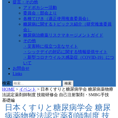
提言・その他
アドボカシー活動
委員会・部会より
各種てびき（適正使用推進委員会）
糖尿病に関するトピックス紹介（研究推進委員
会）
糖尿病治療薬リスクマネージメントガイド
その他
・災害時に役立つ主なサイト
・シックデイの対応に関する情報提供サイト
・新型コロナウイルス感染症（COVID-19）につ
いて
お問合せ
Links
検索:
HOME
>
イベント
>
日本くすりと糖尿病学会 糖尿病薬物療
法認定薬剤師制度 技能研修会 自己注射製剤・SMBG手技
基礎編
日本くすりと糖尿病学会 糖尿
病薬物療法認定薬剤師制度 技