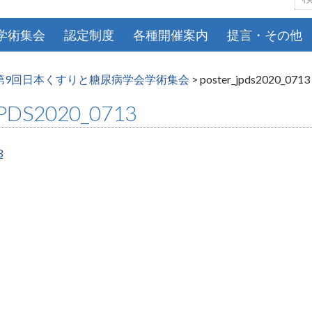
索:
学術集会
認定制度
各種開催案内
提言・その他
第9回日本くすりと糖尿病学会学術集会
>
poster_jpds2020_0713
PDS2020_0713
3