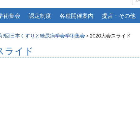
索:
学術集会
認定制度
各種開催案内
提言・その他
第9回日本くすりと糖尿病学会学術集会
>
2020大会スライド
会スライド