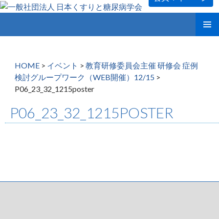
コ
メインメ
ン
ニュー
テ
ン
HOME
>
イベント
>
教育研修委員会主催 研修会 症例
ツ
検討グループワーク（WEB開催）12/15
>
へ
P06_23_32_1215poster
ス
キ
P06_23_32_1215POSTER
ッ
プ