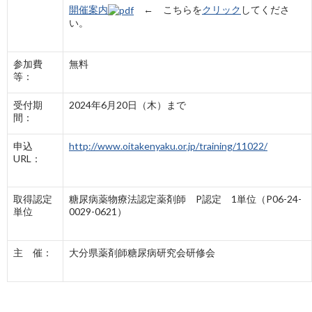
開催案内
← こちらを
クリック
してくださ
い。
参加費
無料
等：
受付期
2024年6月20日（木）まで
間：
申込
http://www.oitakenyaku.or.jp/training/11022/
URL：
取得認定
糖尿病薬物療法認定薬剤師 P認定 1単位（P06-24-
単位
0029-0621）
主 催：
大分県薬剤師糖尿病研究会研修会