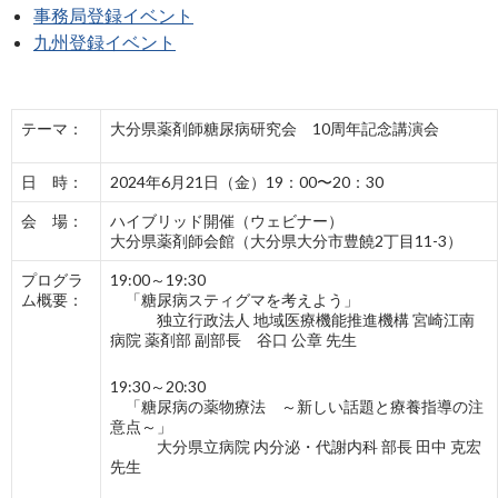
事務局登録イベント
九州登録イベント
テーマ：
大分県薬剤師糖尿病研究会 10周年記念講演会
日 時：
2024年6月21日（金）19：00〜20：30
会 場：
ハイブリッド開催（ウェビナー）
大分県薬剤師会館（大分県大分市豊饒2丁目11-3）
プログラ
19:00～19:30
ム概要：
「糖尿病スティグマを考えよう」
独立行政法人 地域医療機能推進機構 宮崎江南
病院 薬剤部 副部長 谷口 公章 先生
19:30～20:30
「糖尿病の薬物療法 ～新しい話題と療養指導の注
意点～」
大分県立病院 内分泌・代謝内科 部長 田中 克宏
先生