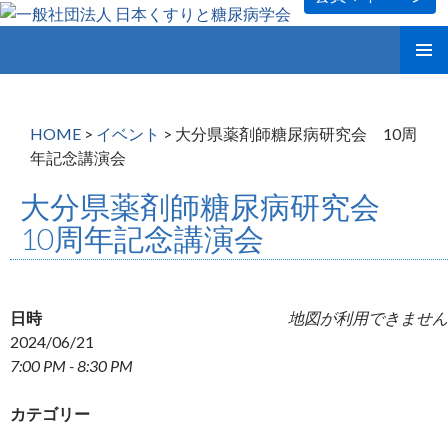
コ
メインメ
ン
ニュー
テ
ン
HOME
>
イベント
>
大分県薬剤師糖尿病研究会 10周
ツ
年記念講演会
へ
ス
大分県薬剤師糖尿病研究会
キ
10周年記念講演会
ッ
プ
日時
地図が利用できません
2024/06/21
7:00 PM - 8:30 PM
カテゴリー