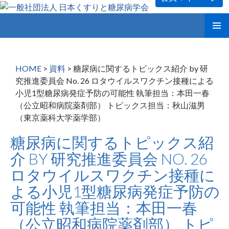
コ
メインメ
ン
ニュー
テ
ン
HOME
>
資料
>
糖尿病に関するトピックス紹介 by 研
ツ
究推進委員会 No. 26 ロタウイルスワクチン接種による
へ
小児1型糖尿病発症予防の可能性 執筆担当：本田一春
ス
（公立昭和病院薬剤部） トピックス担当：秋山滋男
キ
（東京薬科大学薬学部）
ッ
プ
糖尿病に関するトピックス紹
介 BY 研究推進委員会 NO. 26
ロタウイルスワクチン接種に
よる小児1型糖尿病発症予防の
可能性 執筆担当：本田一春
（公立昭和病院薬剤部） トピ