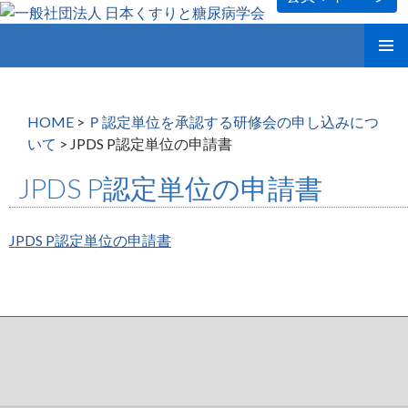
コ
メインメ
ン
ニュー
テ
ン
HOME
>
Ｐ認定単位を承認する研修会の申し込みにつ
ツ
いて
>
JPDS P認定単位の申請書
へ
ス
JPDS P認定単位の申請書
キ
ッ
プ
JPDS P認定単位の申請書