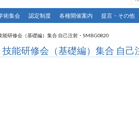
索:
学術集会
認定制度
各種開催案内
提言・その他
能研修会（基礎編）集合 自己注射・SMBG0820
技能研修会（基礎編）集合 自己注射