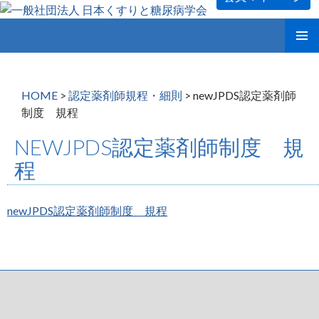
コ
メインメ
ン
ニュー
テ
ン
HOME
>
認定薬剤師規程・細則
>
newJPDS認定薬剤師
ツ
制度 規程
へ
ス
NEWJPDS認定薬剤師制度 規
キ
程
ッ
プ
newJPDS認定薬剤師制度 規程