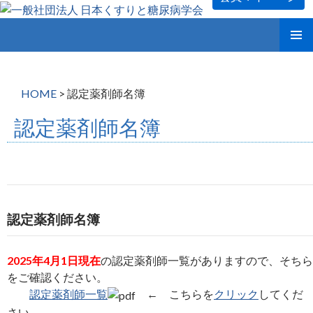
コ
メインメ
ン
ニュー
テ
ン
HOME
>
認定薬剤師名簿
ツ
へ
認定薬剤師名簿
ス
キ
ッ
プ
認定薬剤師名簿
2025年4月1日現在
の認定薬剤師一覧がありますので、そちら
をご確認ください。
認定薬剤師一覧
← こちらを
クリック
してくだ
さい。