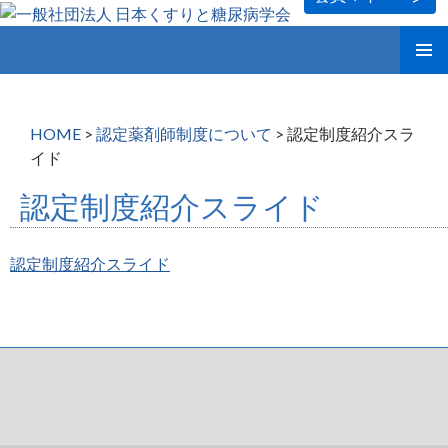
コ
メインメ
ン
ニュー
テ
ン
HOME
>
認定薬剤師制度について
>
認定制度紹介スラ
ツ
イド
へ
ス
認定制度紹介スライド
キ
ッ
プ
認定制度紹介スライド