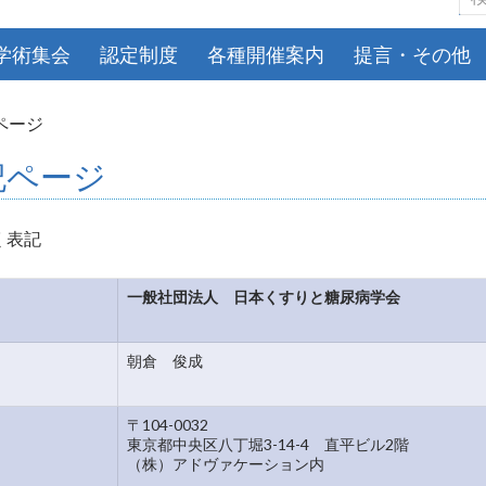
索:
学術集会
認定制度
各種開催案内
提言・その他
ページ
記ページ
く表記
一般社団法人 日本くすりと糖尿病学会
朝倉 俊成
〒104-0032
東京都中央区八丁堀3-14-4 直平ビル2階
（株）アドヴァケーション内