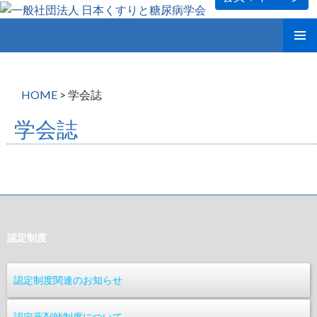
コ
メインメ
ン
ニュー
テ
ン
HOME
>
学会誌
ツ
へ
学会誌
ス
キ
ッ
プ
認定制度
認定制度関連のお知らせ
認定薬剤師制度について