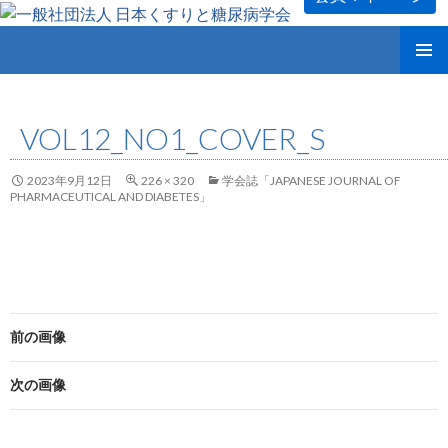
コ
メインメ
ン
ニュー
テ
VOL12_NO1_COVER_S
ン
ツ
へ
2023年9月12日
226 × 320
学会誌「JAPANESE JOURNAL OF
ス
PHARMACEUTICAL AND DIABETES」
キ
ッ
プ
前の画像
次の画像