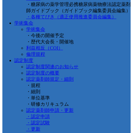
・糖尿病の薬学管理必携糖尿病薬物療法認定薬剤
師ガイドブック（ガイドブック編集委員会編集）
・各種てびき（適正使用推進委員会編集）
学術集会
学術集会
・今後の開催予定
・歴代大会長・開催地
利益相反（COI）
倫理規程
認定制度
認定制度関連のお知らせ
認定制度の概要
認定薬剤師規定・細則
・規程
・細則
・単位基準
・研修カリキュラム
認定薬剤師申請・更新
・認定申請
・認定試験
・更新