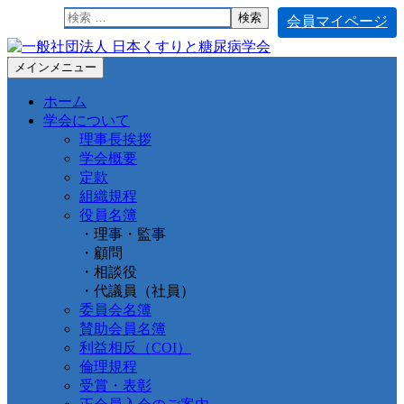
検
会員マイページ
索:
コ
メインメニュー
ン
ホーム
テ
学会について
ン
理事長挨拶
ツ
学会概要
へ
定款
ス
組織規程
キ
役員名簿
ッ
・理事・監事
プ
・顧問
・相談役
・代議員（社員）
委員会名簿
賛助会員名簿
利益相反（COI）
倫理規程
受賞・表彰