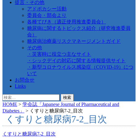
提言・その他
アドボカシー活動
委員会・部会より
各種てびき（適正使用推進委員会）
糖尿病に関するトピックス紹介（研究推進委員
会）
糖尿病治療薬リスクマネージメントガイド
その他
・災害時に役立つ主なサイト
・シックデイの対応に関する情報提供サイト
・新型コロナウイルス感染症（COVID-19）につ
いて
お問合せ
Links
検
索:
HOME
>
学会誌「Japanese Journal of Pharmaceutical and
Diabetes」
>
くすりと糖尿病7-2_目次
くすりと糖尿病7-2_目次
くすりと糖尿病7-2_目次