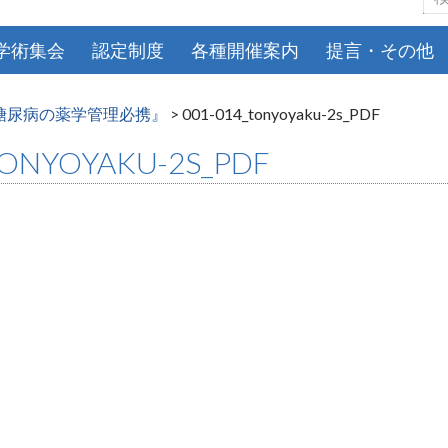
索:
学術集会
認定制度
各種開催案内
提言・その他
糖尿病の薬学管理必携』
>
001-014_tonyoyaku-2s_PDF
TONYOYAKU-2S_PDF