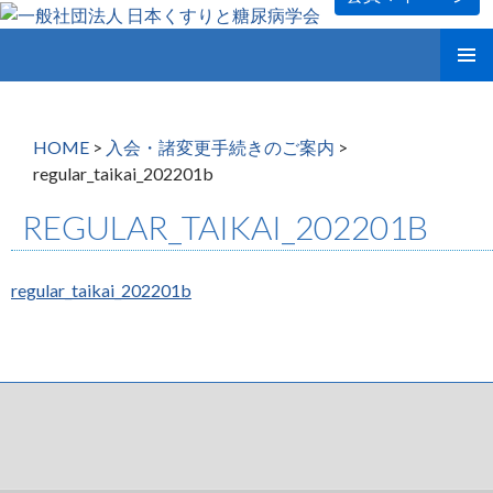
コ
メインメ
ン
ニュー
テ
ン
HOME
>
入会・諸変更手続きのご案内
>
ツ
regular_taikai_202201b
へ
ス
REGULAR_TAIKAI_202201B
キ
ッ
プ
regular_taikai_202201b