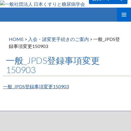
コ
メインメ
ン
ニュー
テ
ン
HOME
>
入会・諸変更手続きのご案内
>
一般_JPDS登
ツ
録事項変更150903
へ
ス
一般_JPDS登録事項変更
キ
150903
ッ
プ
一般_JPDS登録事項変更150903